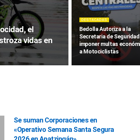
DESTACADAS
cidad, el
Bedolla Autoriza a la
Secretaria de Seguridad
stroza vidas en
imponer multas económ
a Motociclistas
Se suman Corporaciones en
«Operativo Semana Santa Segura
2026 en Apatzingán»