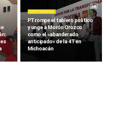
DESTACADAS
PT rompe el tablero político
se
y unge a Morón Orozco
án:
como el «abanderado
res
anticipado» de la 4T en
a
Michoacán