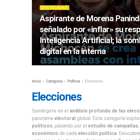
DESTACADAS
Aspirante de Morena Panind
señalado por «inflar» su res
Inteligencia Artificial; la so
digital en la interna
Inicio
Categoria
Política
Elecciones
Elecciones
Sumérgete en el
análisis profundo de las elecc
panorama
electoral
global. Esta categoría explo
políticos
, pasando por el
estudio de campañas
económico
de cada
elección política
. Descubr