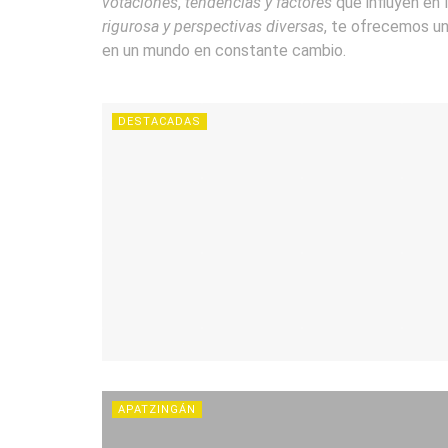
votaciones
,
tendencias y factores
que influyen en
rigurosa y perspectivas diversas
, te ofrecemos u
en un mundo en constante cambio.
DESTACADAS
APATZINGÁN