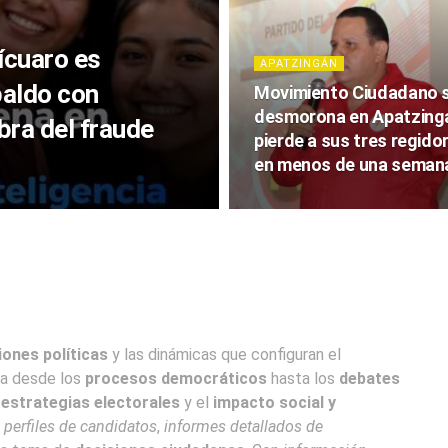
ícuaro es
APATZINGÁN
paldo con
Movimiento Ciudadano 
desmorona en Apatzing
mbra del fraude
pierde a sus tres regido
en menos de una seman
iones políticas
y las dinámicas que configuran el
ra desde los
procesos democráticos
hasta los
debates
,
estrategias electorales
y el
impacto social y
e
perfiles de candidatos
,
informes detallados de