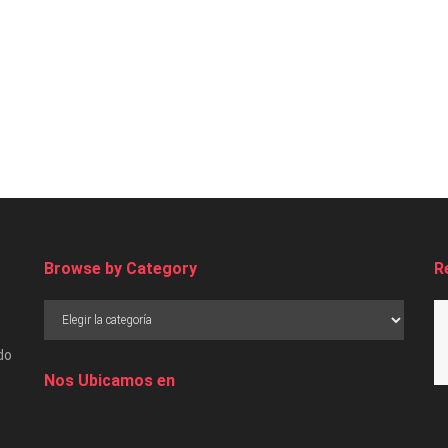
Browse by Category
R
do
Nos Ubicamos en