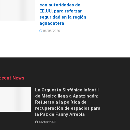
con autoridades de
EE.UU. para reforzar
seguridad en la región
aguacatera
06/08/2026
ecent News
La Orquesta Sinfónica Infantil
de México llega a Apatzingán:
Refuerzo a la política de
recuperación de espacios para
la Paz de Fanny Arreola
06/08/2026