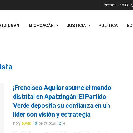
viernes, agosto 7
ATZINGÁN
MICHOACÁN
JUSTICIA
POLÍTICA
ED
ista
¡Francisco Aguilar asume el mando
distrital en Apatzingán! El Partido
Verde deposita su confianza en un
líder con visión y estrategia
POR:
DAVID
06/07/2026
0