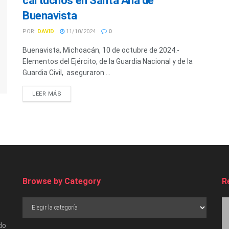
cartuchos en Santa Ana de
Buenavista
POR:
DAVID
11/10/2024
0
Buenavista, Michoacán, 10 de octubre de 2024.-
Elementos del Ejército, de la Guardia Nacional y de la
Guardia Civil, aseguraron ...
LEER MÁS
Browse by Category
R
do