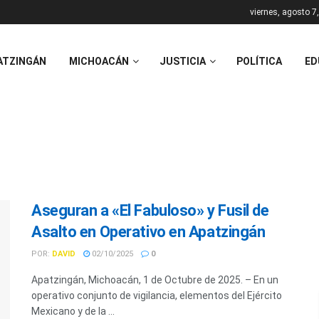
viernes, agosto 7
ATZINGÁN
MICHOACÁN
JUSTICIA
POLÍTICA
ED
Aseguran a «El Fabuloso» y Fusil de
Asalto en Operativo en Apatzingán
POR:
DAVID
02/10/2025
0
Apatzingán, Michoacán, 1 de Octubre de 2025. – En un
operativo conjunto de vigilancia, elementos del Ejército
Mexicano y de la ...