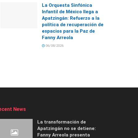
La Orquesta Sinfónica
Infantil de México llega a
Apatzingán: Refuerzo a la
política de recuperación de
espacios para la Paz de
Fanny Arreola
06/08/2026
ecent News
La transformación de
Apatzingán no se detiene:
Fanny Arreola presenta