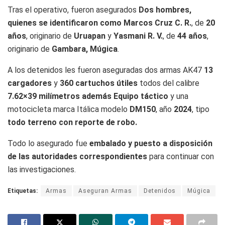
Tras el operativo, fueron asegurados
Dos hombres,
quienes se identificaron como Marcos Cruz C. R.
, de
20
años
, originario de
Uruapan
y
Yasmani R. V.
, de
44 años
,
originario de
Gambara, Múgica
.
A los detenidos les fueron aseguradas dos armas AK47
13
cargadores
y
360 cartuchos útiles
todos del calibre
7.62×39 milímetros además Equipo táctico
y una
motocicleta marca Itálica modelo
DM150
, año
2024
, tipo
todo terreno con reporte de robo.
Todo lo asegurado fue
embalado y puesto a disposición
de las autoridades correspondientes
para continuar con
las investigaciones.
Etiquetas:
Armas
Aseguran Armas
Detenidos
Múgica