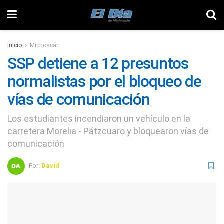
Inicio
Michoacán
SSP detiene a 12 presuntos
normalistas por el bloqueo de
vías de comunicación
Los estudiantes incendiaron un vehículo en la
carretera Morelia - Pátzcuaro y bloquearon vías de
comunicación
Por:
David