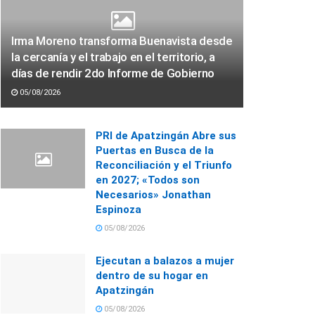
Irma Moreno transforma Buenavista desde
la cercanía y el trabajo en el territorio, a
días de rendir 2do Informe de Gobierno
05/08/2026
PRI de Apatzingán Abre sus
Puertas en Busca de la
Reconciliación y el Triunfo
en 2027; «Todos son
Necesarios» Jonathan
Espinoza
05/08/2026
Ejecutan a balazos a mujer
dentro de su hogar en
Apatzingán
05/08/2026