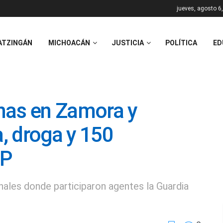
jueves, agosto 6
ATZINGÁN
MICHOACÁN
JUSTICIA
POLÍTICA
ED
nas en Zamora y
, droga y 150
SP
nales donde participaron agentes la Guardia