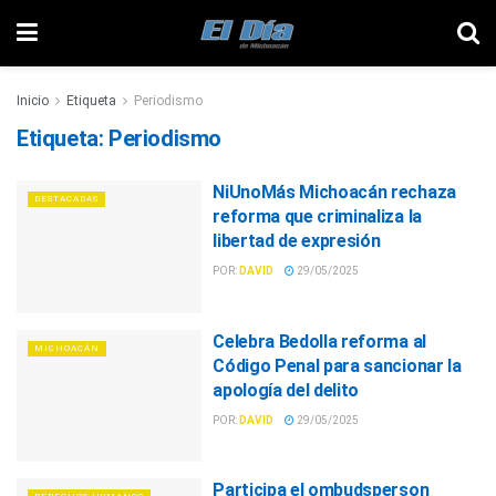
Inicio
Etiqueta
Periodismo
Etiqueta:
Periodismo
NiUnoMás Michoacán rechaza
DESTACADAS
reforma que criminaliza la
libertad de expresión
POR:
DAVID
29/05/2025
Celebra Bedolla reforma al
MICHOACÁN
Código Penal para sancionar la
apología del delito
POR:
DAVID
29/05/2025
Participa el ombudsperson