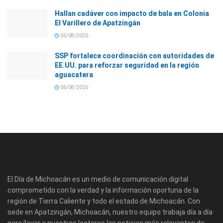
Hallan cadáver con impacto de bala en Colonia
El Varillero de Apatzingán
06/08/2026
SSP fortalece coordinación con autoridades de
EE.UU. para reforzar seguridad en la región
aguacatera
06/08/2026
El Día de Michoacán es un medio de comunicación digital
comprometido con la verdad y la información oportuna de la
región de Tierra Caliente y todo el estado de Michoacán. Con
sede en Apatzingán, Michoacán, nuestro equipo trabaja día a día