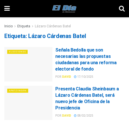
Inicio
Etiqueta
Lázaro Cárdenas Batel
Etiqueta:
Lázaro Cárdenas Batel
Señala Bedolla que son
ELECCIONES
necesarias las propuestas
ciudadanas para una reforma
electoral de fondo
POR:
DAVID
17/10/2025
Presenta Claudia Sheinbaum a
APATZINGÁN
Lázaro Cárdenas Batel, será
nuevo jefe de Oficina de la
Presidencia
POR:
DAVID
08/02/2025