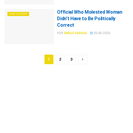
Official Who Molested Woman
APATZINGÁN
Didn’t Have to Be Politically
Correct
POR:
EMILIO VARGAS
25/03/2026
1
2
3