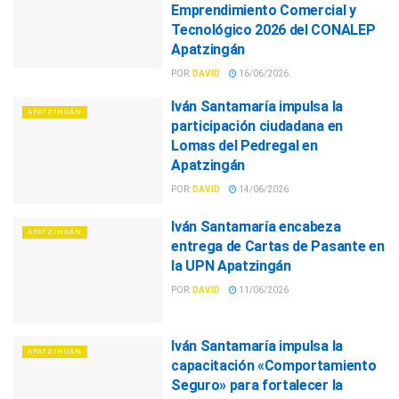
Emprendimiento Comercial y
Tecnológico 2026 del CONALEP
Apatzingán
POR:
DAVID
16/06/2026
Iván Santamaría impulsa la
APATZINGÁN
participación ciudadana en
Lomas del Pedregal en
Apatzingán
POR:
DAVID
14/06/2026
Iván Santamaría encabeza
APATZINGÁN
entrega de Cartas de Pasante en
la UPN Apatzingán
POR:
DAVID
11/06/2026
Iván Santamaría impulsa la
APATZINGÁN
capacitación «Comportamiento
Seguro» para fortalecer la