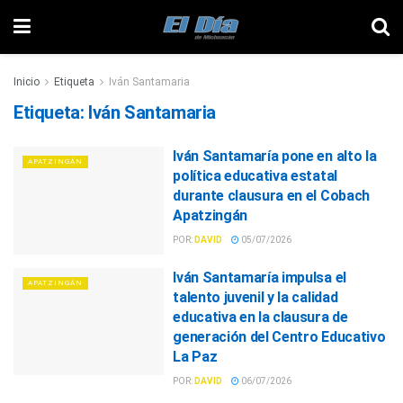
Inicio
Etiqueta
Iván Santamaria
Etiqueta:
Iván Santamaria
Iván Santamaría pone en alto la
APATZINGÁN
política educativa estatal
durante clausura en el Cobach
Apatzingán
POR:
DAVID
05/07/2026
Iván Santamaría impulsa el
APATZINGÁN
talento juvenil y la calidad
educativa en la clausura de
generación del Centro Educativo
La Paz
POR:
DAVID
06/07/2026