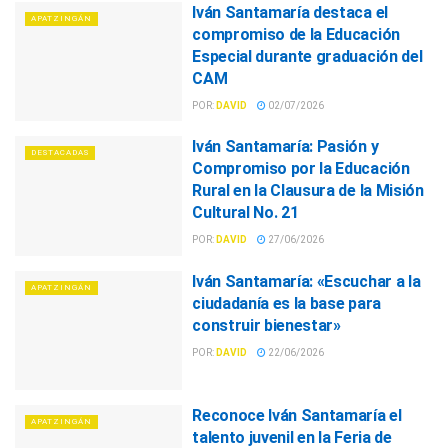
Iván Santamaría destaca el
APATZINGÁN
compromiso de la Educación
Especial durante graduación del
CAM
POR:
DAVID
02/07/2026
Iván Santamaría: Pasión y
DESTACADAS
Compromiso por la Educación
Rural en la Clausura de la Misión
Cultural No. 21
POR:
DAVID
27/06/2026
Iván Santamaría: «Escuchar a la
APATZINGÁN
ciudadanía es la base para
construir bienestar»
POR:
DAVID
22/06/2026
Reconoce Iván Santamaría el
APATZINGÁN
talento juvenil en la Feria de