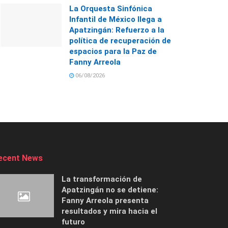
La Orquesta Sinfónica
Infantil de México llega a
Apatzingán: Refuerzo a la
política de recuperación de
espacios para la Paz de
Fanny Arreola
06/08/2026
ecent News
La transformación de
Apatzingán no se detiene:
Fanny Arreola presenta
resultados y mira hacia el
futuro