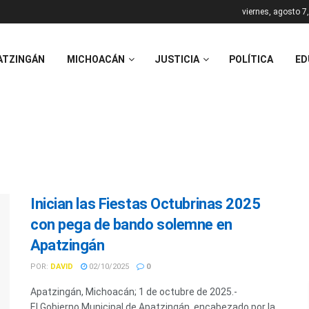
viernes, agosto 7
ATZINGÁN
MICHOACÁN
JUSTICIA
POLÍTICA
ED
Inician las Fiestas Octubrinas 2025
con pega de bando solemne en
Apatzingán
POR:
DAVID
02/10/2025
0
Apatzingán, Michoacán; 1 de octubre de 2025.-
El Gobierno Municipal de Apatzingán, encabezado por la