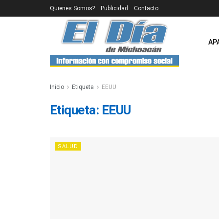
Quienes Somos?
Publicidad
Contacto
AP
Inicio
Etiqueta
EEUU
Etiqueta:
EEUU
SALUD