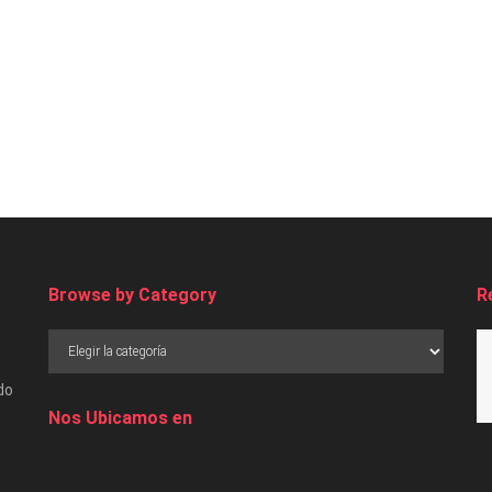
Browse by Category
R
do
Nos Ubicamos en