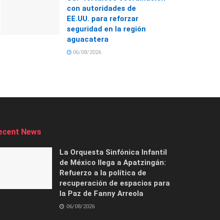
con autoridades de
EE.UU. para reforzar
seguridad en la región
aguacatera
06/08/2026
ecent News
La Orquesta Sinfónica Infantil
de México llega a Apatzingán:
Refuerzo a la política de
recuperación de espacios para
la Paz de Fanny Arreola
06/08/2026