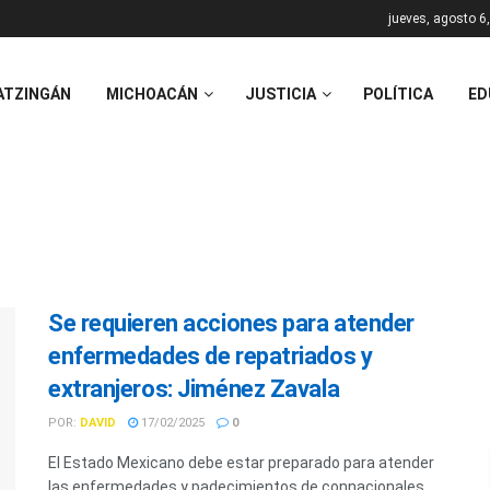
jueves, agosto 6
ATZINGÁN
MICHOACÁN
JUSTICIA
POLÍTICA
ED
Se requieren acciones para atender
enfermedades de repatriados y
extranjeros: Jiménez Zavala
POR:
DAVID
17/02/2025
0
El Estado Mexicano debe estar preparado para atender
las enfermedades y padecimientos de connacionales