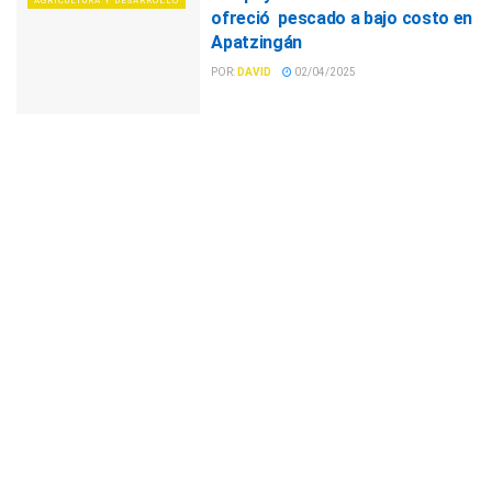
AGRICULTURA Y DESARROLLO
ofreció pescado a bajo costo en
Apatzingán
POR:
DAVID
02/04/2025