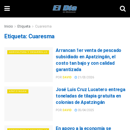
Inicio
Etiqueta
Cuaresma
Etiqueta:
Cuaresma
Arrancan 1er venta de pescado
AGRICULTURA Y DESARROLLO
subsidiado en Apatzingán, el
costo tan bajo y con calidad
garantizada
POR:
DAVID
21/03/2026
José Luis Cruz Lucatero entrega
APATZINGÁN
toneladas de tilapia gratuita en
colonias de Apatzingán
POR:
DAVID
05/04/2025
En apoyo a la economía se