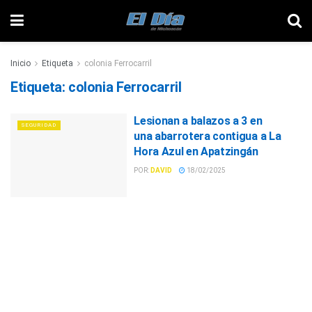
Inicio
Etiqueta
colonia Ferrocarril
Etiqueta:
colonia Ferrocarril
Lesionan a balazos a 3 en
SEGURIDAD
una abarrotera contigua a La
Hora Azul en Apatzingán
POR:
DAVID
18/02/2025