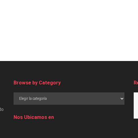
Browse by Category
R
do
Nos Ubicamos en