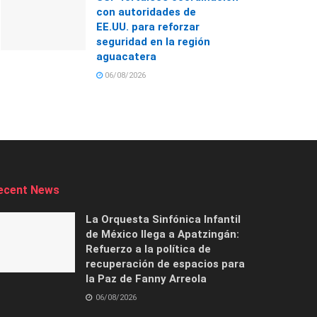
con autoridades de
EE.UU. para reforzar
seguridad en la región
aguacatera
06/08/2026
ecent News
La Orquesta Sinfónica Infantil
de México llega a Apatzingán:
Refuerzo a la política de
recuperación de espacios para
la Paz de Fanny Arreola
06/08/2026