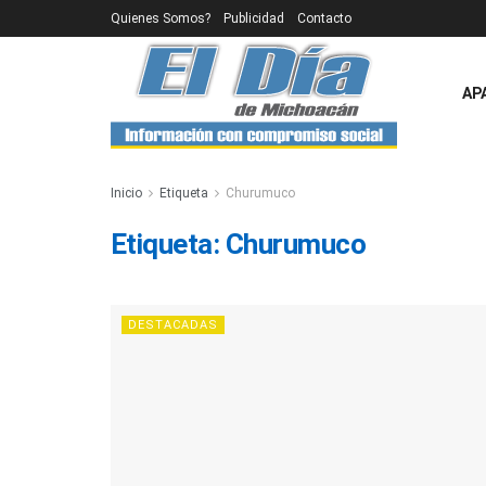
Quienes Somos?
Publicidad
Contacto
AP
Inicio
Etiqueta
Churumuco
Etiqueta:
Churumuco
DESTACADAS