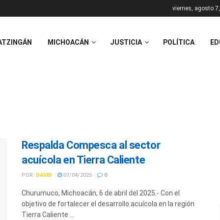
viernes, agosto 7
ATZINGÁN
MICHOACÁN
JUSTICIA
POLÍTICA
ED
Respalda Compesca al sector
acuícola en Tierra Caliente
POR:
DAVID
07/04/2025
0
Churumuco, Michoacán, 6 de abril del 2025.- Con el
objetivo de fortalecer el desarrollo acuícola en la región
Tierra Caliente ...