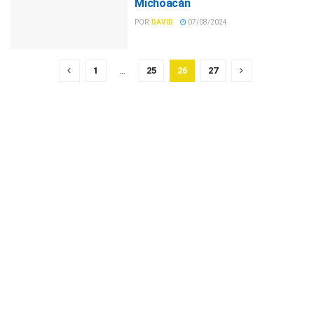
Michoacán
POR:
DAVID
07/08/2024
1
…
25
26
27