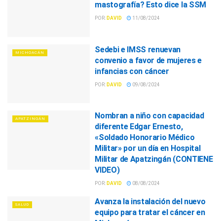
mastografía? Esto dice la SSM
POR:
DAVID
11/08/2024
Sedebi e IMSS renuevan
MICHOACÁN
convenio a favor de mujeres e
infancias con cáncer
POR:
DAVID
09/08/2024
Nombran a niño con capacidad
APATZINGÁN
diferente Edgar Ernesto,
«Soldado Honorario Médico
Militar» por un día en Hospital
Militar de Apatzingán (CONTIENE
VIDEO)
POR:
DAVID
08/08/2024
Avanza la instalación del nuevo
SALUD
equipo para tratar el cáncer en