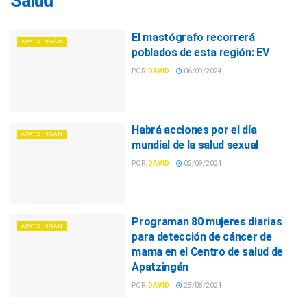
Salud
El mastógrafo recorrerá
APATZINGÁN
poblados de esta región: EV
POR:
DAVID
06/09/2024
Habrá acciones por el día
APATZINGÁN
mundial de la salud sexual
POR:
DAVID
02/09/2024
Programan 80 mujeres diarias
APATZINGÁN
para detección de cáncer de
mama en el Centro de salud de
Apatzingán
POR:
DAVID
28/08/2024