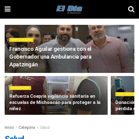
APATZINGÁN
Francisco Aguilar gestiona con el
Gobernador una Ambulancia para
Apatzingán
EDUCACIÓN
DESTACADAS
Refuerza Coepris vigilancia sanitaria en
escuelas de Michoacán para proteger a la
Donación 
niñez
pérdida en
Inicio
Categoria
Salud