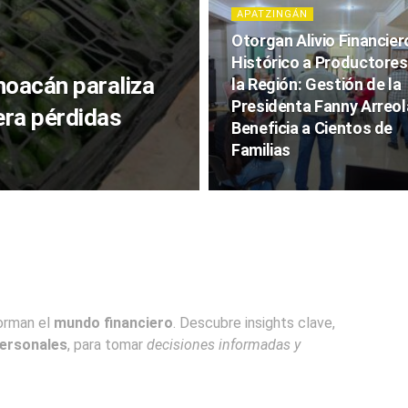
APATZINGÁN
Otorgan Alivio Financier
Histórico a Productores
oacán paraliza
la Región: Gestión de la
Presidenta Fanny Arreol
era pérdidas
Beneficia a Cientos de
Familias
forman el
mundo financiero
. Descubre insights clave,
personales
, para tomar
decisiones informadas y