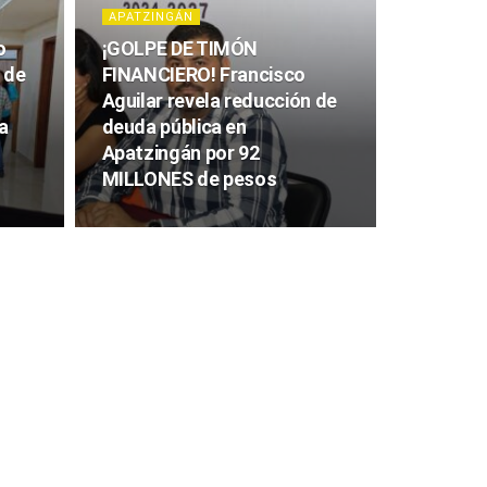
APATZINGÁN
o
¡GOLPE DE TIMÓN
 de
FINANCIERO! Francisco
Aguilar revela reducción de
a
deuda pública en
Apatzingán por 92
MILLONES de pesos