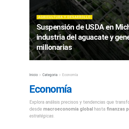
AGRICULTURA Y DESARROLLO
Suspensión de USDA en Mich
industria del aguacate y gen
millonarias
Inicio
Categoria
Economía
Economía
Explora análisis precisos y tendencias que trans
desde
macroeconomía global
hasta
finanzas 
estratégicas
.