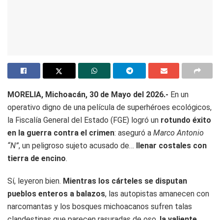
MORELIA, Michoacán, 30 de Mayo del 2026.-
En un
operativo digno de una película de superhéroes ecológicos,
la Fiscalía General del Estado (FGE) logró un
rotundo éxito
en la guerra contra el crimen
: aseguró a
Marco Antonio
“N”
, un peligroso sujeto acusado de…
llenar costales con
tierra de encino
.
Sí, leyeron bien.
Mientras los cárteles se disputan
pueblos enteros a balazos
, las autopistas amanecen con
narcomantas y los bosques michoacanos sufren talas
clandestinas que parecen rasuradas de oso,
la valiente