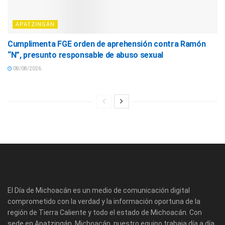
APATZINGÁN
Cumplimenta FGE orden de aprehensión contra Ramón
“N”, presunto responsable de abuso sexual
08/08/2026
El Día de Michoacán es un medio de comunicación digital
comprometido con la verdad y la información oportuna de la
región de Tierra Caliente y todo el estado de Michoacán. Con
sede en Apatzingán, Michoacán, nuestro equipo trabaja día a día