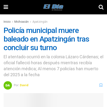
Inicio
Michoacán
Apatzingán
Policía municipal muere
baleado en Apatzingán tras
concluir su turno
El atentado ocurrió en la colonia Lázaro Cárdenas; el
oficial falleció horas después mientras recibía
atención médica; Al menos 7 policías han muerto
del 2025 a la fecha
Por:
David