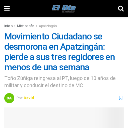
Inicio
Michoacán
Apatzingán
Movimiento Ciudadano se
desmorona en Apatzingán:
pierde a sus tres regidores en
menos de una semana
Toño Zúñiga reingresa al PT, luego de 10 años de
militar y conducir el destino de MC
Por:
David