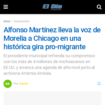
Inicio
Destacadas
Alfonso Martínez lleva la voz de
Morelia a Chicago en una
histórica gira pro-migrante
El presidente municipal refrenda su compromiso
con los más de 4 millones de michoacanos en
EE.UU. y arranca una agenda de alto nivel junto al
activista Artemio Arreola.
Por:
David