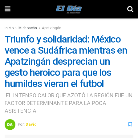
Inicio
Michoacán
Apatzingán
Triunfo y solidaridad: México
vence a Sudáfrica mientras en
Apatzingán desprecian un
gesto heroico para que los
humildes vieran el futbol
EL INTENSO CALOR QUE AZOTÓ LA REGIÓN FUE UN
FACTOR DETERMINANTE PARA LA POCA
ASISTENCIA
Por:
David