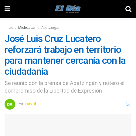
Inicio
Michoacán
Apatzingán
José Luis Cruz Lucatero
reforzará trabajo en territorio
para mantener cercanía con la
ciudadanía
Se reunió con la prensa de Apatzingán y reitero el
compromiso de la Libertad de Expresión
Por:
David