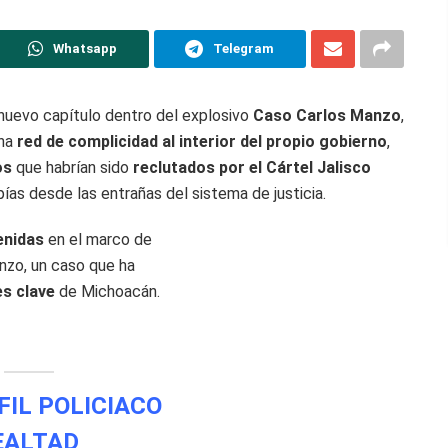
Whatsapp
Telegram
nuevo capítulo dentro del explosivo
Caso Carlos Manzo
,
una
red de complicidad al interior del propio gobierno
,
os
que habrían sido
reclutados por el Cártel Jalisco
as desde las entrañas del sistema de justicia.
enidas
en el marco de
anzo, un caso que ha
es clave
de Michoacán.
FIL POLICIACO
EALTAD