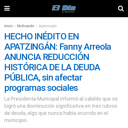
Inicio
Michoacán
Apatzingán
HECHO INÉDITO EN
APATZINGÁN: Fanny Arreola
ANUNCIA REDUCCIÓN
HISTÓRICA DE LA DEUDA
PÚBLICA, sin afectar
programas sociales
La Presidenta Municipal informó al cabildo que se
logró una disminución significativa en tres rubros
de deuda, algo que nunca había ocurrido en el
municipio.