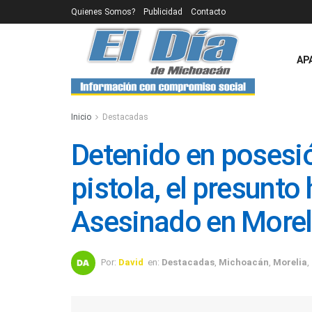
Quienes Somos?
Publicidad
Contacto
AP
Inicio
Destacadas
Detenido en posesió
pistola, el presunto
Asesinado en Morel
Por:
David
en:
Destacadas
,
Michoacán
,
Morelia
,