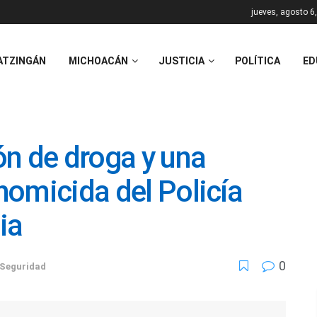
jueves, agosto 6
ATZINGÁN
MICHOACÁN
JUSTICIA
POLÍTICA
ED
n de droga y una
 homicida del Policía
ia
0
Seguridad