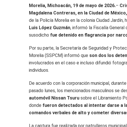
Morelia, Michoacán, 19 de mayo de 2026.
–
Cri
Magdalena Contreras, en la Ciudad de México,
de la Policía Morelia en la colonia Ciudad Jardín,
Luis López Guzmán
, informó la Fiscalía General
susodicho
fue detenido en flagrancia por narc
Por su parte, la Secretaría de Seguridad y Prote
Morelia (SSPCM) informó que
son dos los dete
involucrados en el caso e incluso difundió fotog
individuos.
De acuerdo con la corporación municipal, durante
pasado lunes, los mencionados masculinos se de
automóvil Nissan Tsuru
sobre el Libramiento Po
donde
fueron detectados al intentar darse a l
comandos verbales de alto y cometer diversas
La captura fue realizada por patrulleros municipa