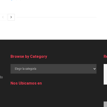
Browse by Category
R
do
Nos Ubicamos en