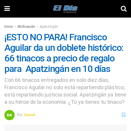
Inicio
Michoacán
Apatzingán
¡ESTO NO PARA! Francisco
Aguilar da un doblete histórico:
66 tinacos a precio de regalo
para Apatzingán en 10 días
Con 66 tinacos entregados en solo diez días,
Francisco Aguilar no solo está repartiendo plástico;
está repartiendo justicia social. Apatzingán ya tiene
a su héroe de la economía. ¿Tú ya tienes tu tinaco?
Por:
David