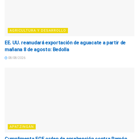
AGRICULTURA Y DESARROLLO
EE. UU. reanudará exportación de aguacate a partir de
mañana 8 de agosto: Bedolla
08/08/2026
APATZINGÁN
Cumplimenta FGE orden de aprehensión contra Ramón