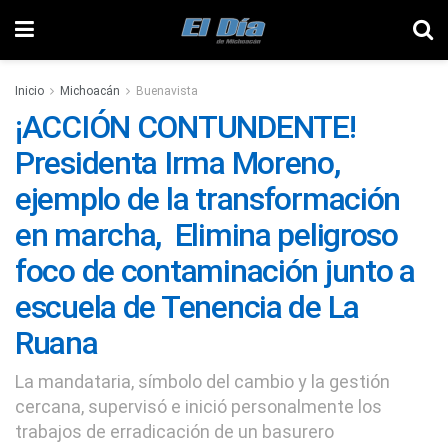
Inicio
Michoacán
Buenavista
¡ACCIÓN CONTUNDENTE!
Presidenta Irma Moreno,
ejemplo de la transformación
en marcha, Elimina peligroso
foco de contaminación junto a
escuela de Tenencia de La
Ruana
La mandataria, símbolo del cambio y la gestión
cercana, supervisó e inició personalmente los
trabajos de erradicación de un basurero