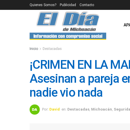
Quienes Somos?
Publicidad
Contacto
AP
Inicio
Destacadas
¡CRIMEN EN LA M
Asesinan a pareja e
nadie vio nada
Por:
David
en:
Destacadas
,
Michoacán
,
Segurid