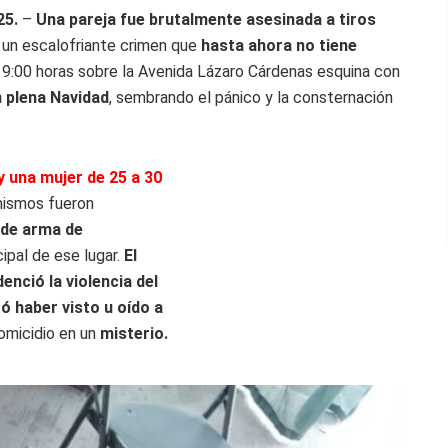
25.
–
Una pareja fue brutalmente asesinada a tiros
n un escalofriante crimen que
hasta ahora no tiene
s 9:00 horas sobre la Avenida Lázaro Cárdenas esquina con
 plena Navidad
, sembrando el pánico y la consternación
y una mujer de 25 a 30
mismos fueron
 de arma de
ipal de ese lugar.
El
enció la violencia del
ó haber visto u oído a
homicidio en un
misterio.