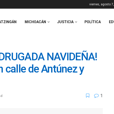
viernes, agosto 7
ATZINGÁN
MICHOACÁN
JUSTICIA
POLÍTICA
ED
ADRUGADA NAVIDEÑA!
n calle de Antúnez y
1
ad