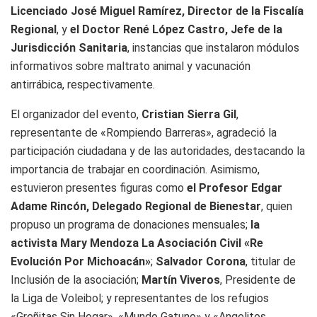
Licenciado José Miguel Ramírez, Director de la Fiscalía
Regional
, y
el Doctor René López Castro, Jefe de la
Jurisdicción Sanitaria
, instancias que instalaron módulos
informativos sobre maltrato animal y vacunación
antirrábica, respectivamente.
El organizador del evento,
Cristian Sierra Gil
,
representante de «Rompiendo Barreras», agradeció la
participación ciudadana y de las autoridades, destacando la
importancia de trabajar en coordinación. Asimismo,
estuvieron presentes figuras como
el Profesor Edgar
Adame Rincón, Delegado Regional de Bienestar
, quien
propuso un programa de donaciones mensuales;
la
activista Mary Mendoza La Asociación Civil «Re
Evolución Por Michoacán»
;
Salvador Corona
, titular de
Inclusión de la asociación;
Martín Viveros
, Presidente de
la Liga de Voleibol; y representantes de los refugios
«Greñitas Sin Hogar», «Mundo Gatuno» y «Angelitos