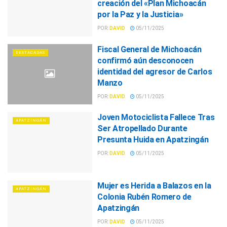
creación del «Plan Michoacán
por la Paz y la Justicia»
POR:
DAVID
05/11/2025
Fiscal General de Michoacán
DESTACADAS
confirmó aún desconocen
identidad del agresor de Carlos
Manzo
POR:
DAVID
05/11/2025
Joven Motociclista Fallece Tras
APATZINGÁN
Ser Atropellado Durante
Presunta Huida en Apatzingán
POR:
DAVID
05/11/2025
Mujer es Herida a Balazos en la
APATZINGÁN
Colonia Rubén Romero de
Apatzingán
POR:
DAVID
05/11/2025