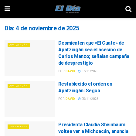
Día:
4 de noviembre de 2025
Desmienten que «El Cuate» de
APATZINGÁN
Apatzingán sea el asesino de
Carlos Manzo; señalan campaña
de desprestigio
POR:
DAVID
07/11/2025
Restablecido el orden en
APATZINGÁN
Apatzingán: Segob
POR:
DAVID
05/11/2025
Presidenta Claudia Sheinbaum
DESTACADAS
voltea ver a Michoacán, anuncia