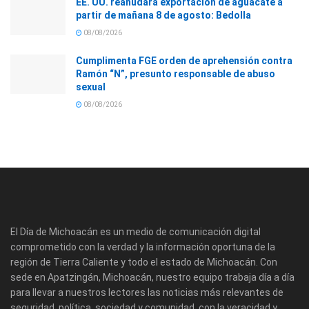
EE. UU. reanudará exportación de aguacate a
partir de mañana 8 de agosto: Bedolla
08/08/2026
Cumplimenta FGE orden de aprehensión contra
Ramón “N”, presunto responsable de abuso
sexual
08/08/2026
El Día de Michoacán es un medio de comunicación digital
comprometido con la verdad y la información oportuna de la
región de Tierra Caliente y todo el estado de Michoacán. Con
sede en Apatzingán, Michoacán, nuestro equipo trabaja día a día
para llevar a nuestros lectores las noticias más relevantes de
seguridad, política, sociedad y comunidad, con la veracidad y