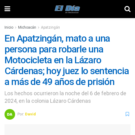
Inicio
Michoacán
Apatzingán
En Apatzingán, mato a una
persona para robarle una
Motocicleta en la Lázaro
Cárdenas; hoy juez lo sentencia
a más de 49 años de prisión
Los hechos ocurrieron la noche del 6 de febrero de
2024, en la colonia Lázaro Cárdenas
Por:
David