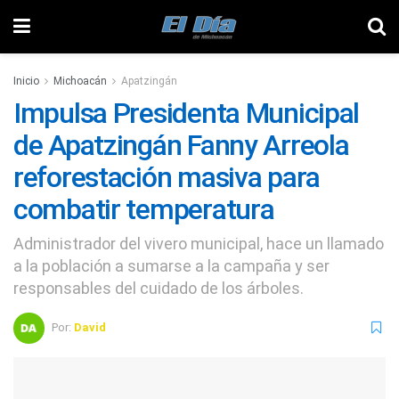
Inicio
Michoacán
Apatzingán
Impulsa Presidenta Municipal
de Apatzingán Fanny Arreola
reforestación masiva para
combatir temperatura
Administrador del vivero municipal, hace un llamado
a la población a sumarse a la campaña y ser
responsables del cuidado de los árboles.
Por:
David