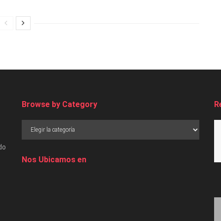
Browse by Category
R
do
Nos Ubicamos en