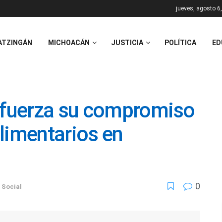
jueves, agosto 6
ATZINGÁN
MICHOACÁN
JUSTICIA
POLÍTICA
ED
refuerza su compromiso
limentarios en
0
 Social