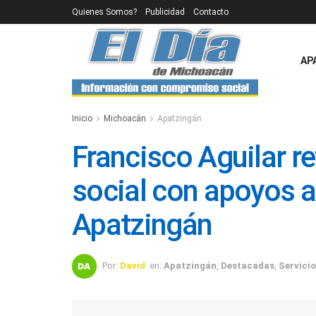
Quienes Somos?
Publicidad
Contacto
AP
Inicio
Michoacán
Apatzingán
Francisco Aguilar 
social con apoyos a
Apatzingán
Por:
David
en:
Apatzingán
,
Destacadas
,
Servicio