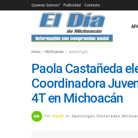
Quienes Somos?
Publicidad
Contacto
AP
Inicio
Michoacán
Apatzingán
Paola Castañeda e
Coordinadora Juvenil
4T en Michoacán
Por:
David
en:
Apatzingán
,
Destacadas
,
Michoa