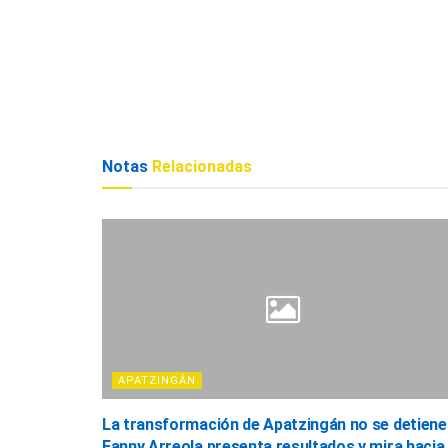
Notas
Relacionadas
APATZINGÁN
La transformación de Apatzingán no se detiene
Fanny Arreola presenta resultados y mira hacia 