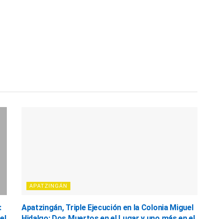
APATZINGÁN
:
Apatzingán, Triple Ejecución en la Colonia Miguel
el
Hidalgo: Dos Muertos en el Lugar y uno más en el