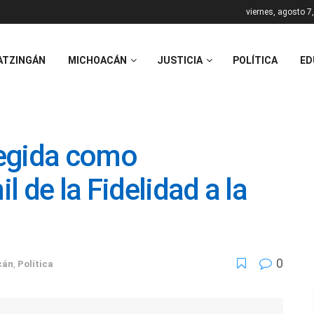
viernes, agosto 7
ATZINGÁN
MICHOACÁN
JUSTICIA
POLÍTICA
ED
legida como
 de la Fidelidad a la
0
cán
,
Política