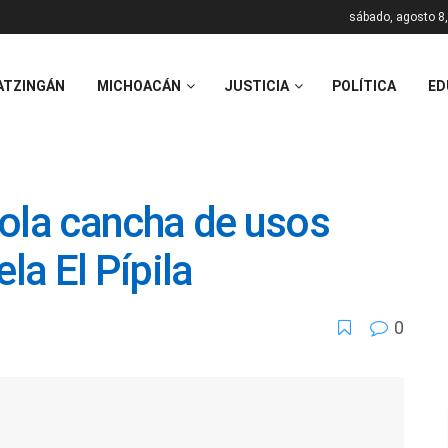
sábado, agosto 8
ATZINGÁN
MICHOACÁN
JUSTICIA
POLÍTICA
ED
eola cancha de usos
la El Pípila
0