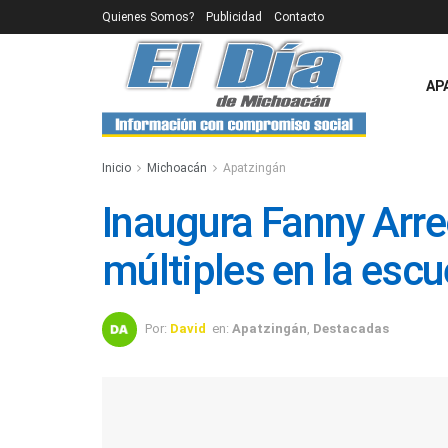
Quienes Somos?
Publicidad
Contacto
AP
Inicio
Michoacán
Apatzingán
Inaugura Fanny Arr
múltiples en la escue
Por:
David
en:
Apatzingán
,
Destacadas