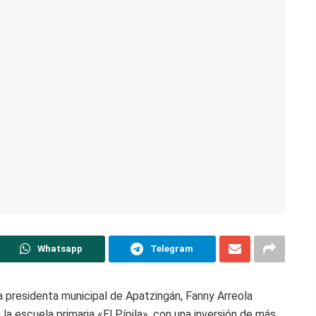
Whatsapp
Telegram
 presidenta municipal de Apatzingán, Fanny Arreola
la escuela primaria «El Pípila», con una inversión de más