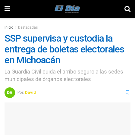
Inicio
Destacadas
SSP supervisa y custodia la
entrega de boletas electorales
en Michoacán
La Guardia Civil cuida el arribo seguro a las sedes
municipales de órganos electorales
Por:
David