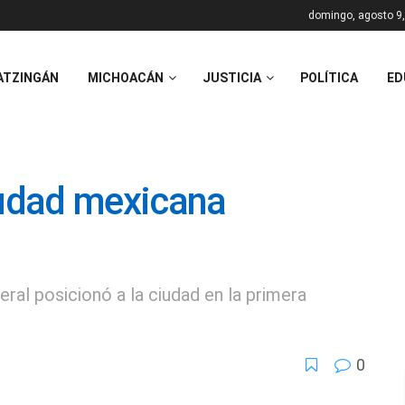
domingo, agosto 9
ATZINGÁN
MICHOACÁN
JUSTICIA
POLÍTICA
ED
iudad mexicana
l
al posicionó a la ciudad en la primera
0