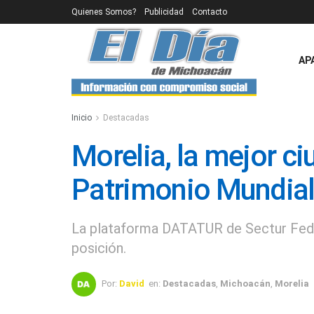
Quienes Somos?
Publicidad
Contacto
AP
Inicio
Destacadas
Morelia, la mejor c
Patrimonio Mundia
La plataforma DATATUR de Sectur Feder
posición.
Por:
David
en:
Destacadas
,
Michoacán
,
Morelia