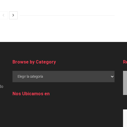
Browse by Category
R
do
Nos Ubicamos en