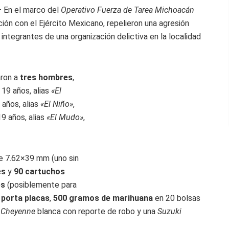
 En el marco del
Operativo Fuerza de Tarea Michoacán
ación con el Ejército Mexicano, repelieron una agresión
integrantes de una organización delictiva en la localidad
aron a
tres hombres
,
e 19 años, alias
«El
 años, alias
«El Niño»
,
19 años, alias
«El Mudo»
,
e 7.62×39 mm (uno sin
es
y
90 cartuchos
es
(posiblemente para
 porta placas
,
500 gramos de marihuana
en 20 bolsas
 Cheyenne
blanca con reporte de robo y una
Suzuki