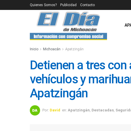
Quienes Somos?
Publicidad
Contacto
AP
Inicio
Michoacán
Apatzingán
Detienen a tres con
vehículos y marihua
Apatzingán
Por:
David
en:
Apatzingán
,
Destacadas
,
Segurid