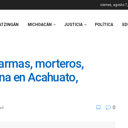
viernes, agosto 7
ATZINGÁN
MICHOACÁN
JUSTICIA
POLÍTICA
ED
 armas, morteros,
na en Acahuato,
0
ad