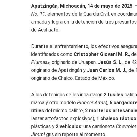
Apatzingán, Michoacán, 14 de mayo de 2025.
–
No. 11
, elementos de la Guardia Civil, en coordin
armada y lograron la detención de tres presuntos 
de Acahuato.
Durante el enfrentamiento, los efectivos asegur
identificados como
Cristopher Giovani M. R.
, d
Plumas»
, originario de Uruapan;
Jesús S. L.
, de 42
originario de Apatzingán y
Juan Carlos M. J.
, de 
originario de Chalco, Estado de México.
A los detenidos se les incautaron
2 fusiles
calibr
marca y otro modelo
Pioneer Arms
),
6 cargador
útiles
del mismo calibre,
2 morteros artesanal
lanzar artefactos explosivos),
1 chaleco táctico
plásticas y
2 vehículos
: una camioneta
Chevrolet
Jimmi
gris sin reporte al momento.