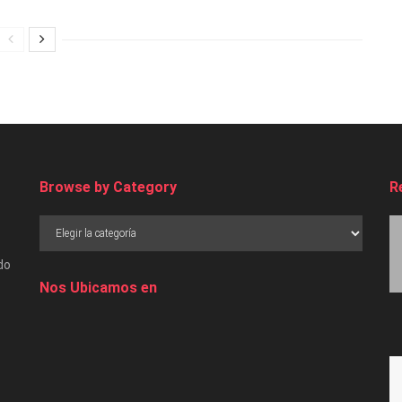
Browse by Category
R
do
Nos Ubicamos en