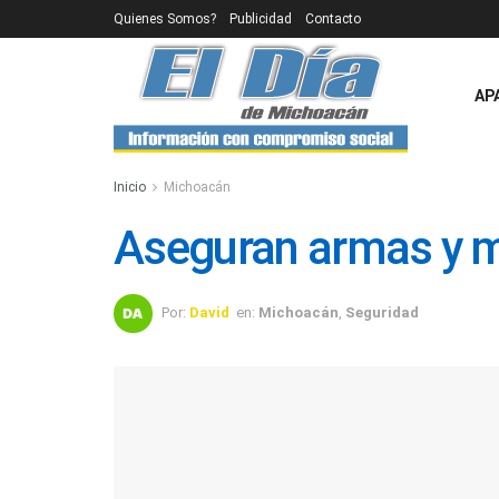
Quienes Somos?
Publicidad
Contacto
AP
Inicio
Michoacán
Aseguran armas y m
Por:
David
en:
Michoacán
,
Seguridad