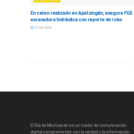
En cateo realizado en Apatzingán, asegura FGE
excavadora hidráulica con reporte de robo
07/08/2026
El Día de Michoacán es un medio de comunicación
digital comprometido con la verdad y la información