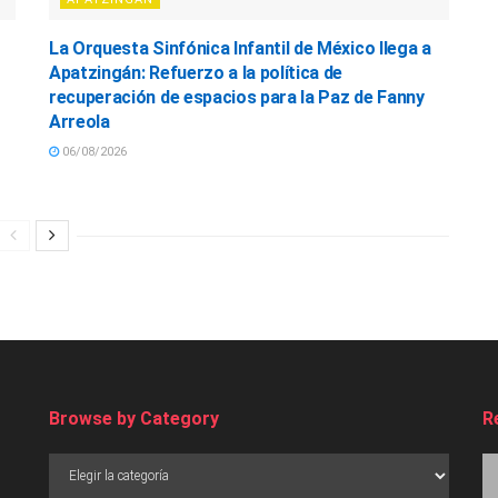
La Orquesta Sinfónica Infantil de México llega a
Apatzingán: Refuerzo a la política de
recuperación de espacios para la Paz de Fanny
Arreola
06/08/2026
Browse by Category
R