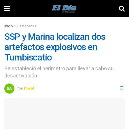
Inicio
Destacadas
SSP y Marina localizan dos
artefactos explosivos en
Tumbiscatío
Se estableció el perímetro para llevar a cabo su
desactivación
Por:
David