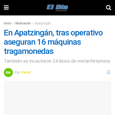
Inicio
Michoacán
Apatzingán
En Apatzingán, tras operativo
aseguran 16 máquinas
tragamonedas
También se incautaron 24 dosis de metanfetamina
Por:
David