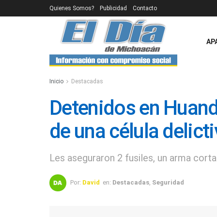
Quienes Somos?
Publicidad
Contacto
AP
Inicio
Destacadas
Detenidos en Huand
de una célula delict
Les aseguraron 2 fusiles, un arma corta
Por:
David
en:
Destacadas
,
Seguridad