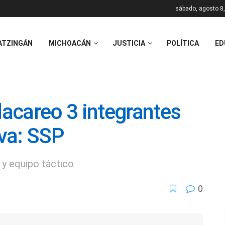
sábado, agosto 8
ATZINGÁN
MICHOACÁN
JUSTICIA
POLÍTICA
ED
acareo 3 integrantes
iva: SSP
 y equipo táctico
0