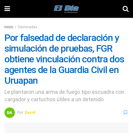
Inicio
Destacadas
Por falsedad de declaración y
simulación de pruebas, FGR
obtiene vinculación contra dos
agentes de la Guardia Civil en
Uruapan
Le plantaron una arma de fuego tipo escuadra con
cargador y cartuchos útiles a un detenido
Por:
David