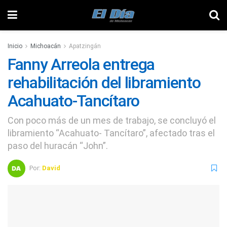
Inicio
Michoacán
Apatzingán
Fanny Arreola entrega
rehabilitación del libramiento
Acahuato-Tancítaro
Con poco más de un mes de trabajo, se concluyó el
libramiento “Acahuato- Tancítaro”, afectado tras el
paso del huracán “John”.
Por:
David