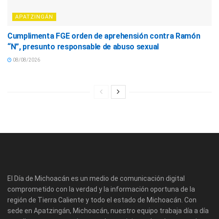
APATZINGÁN
Cumplimenta FGE orden de aprehensión contra Ramón
“N”, presunto responsable de abuso sexual
08/08/2026
El Día de Michoacán es un medio de comunicación digital
comprometido con la verdad y la información oportuna de la
región de Tierra Caliente y todo el estado de Michoacán. Con
sede en Apatzingán, Michoacán, nuestro equipo trabaja día a día