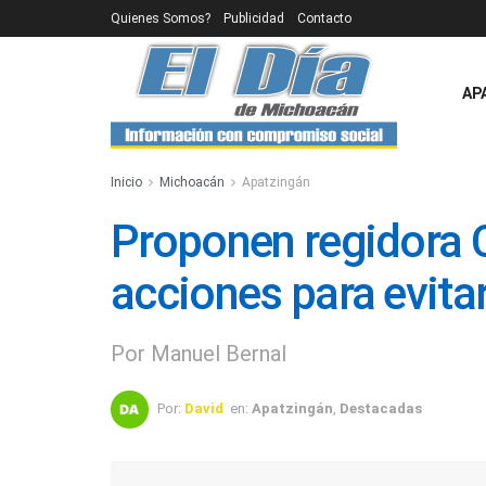
Quienes Somos?
Publicidad
Contacto
AP
Inicio
Michoacán
Apatzingán
Proponen regidora
acciones para evita
Por Manuel Bernal
Por:
David
en:
Apatzingán
,
Destacadas