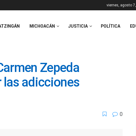
viernes, agosto 7
ATZINGÁN
MICHOACÁN
JUSTICIA
POLÍTICA
ED
 Carmen Zepeda
r las adicciones
0