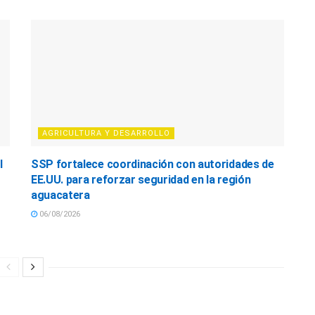
AGRICULTURA Y DESARROLLO
l
SSP fortalece coordinación con autoridades de
EE.UU. para reforzar seguridad en la región
aguacatera
06/08/2026