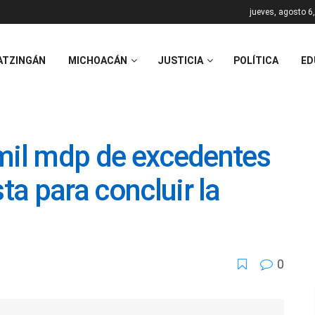
jueves, agosto 6
ATZINGÁN
MICHOACÁN
JUSTICIA
POLÍTICA
ED
 mil mdp de excedentes
ta para concluir la
0