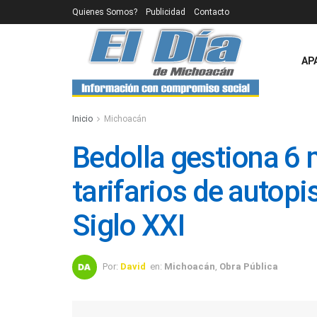
Quienes Somos?
Publicidad
Contacto
AP
Inicio
Michoacán
Bedolla gestiona 6
tarifarios de autopis
Siglo XXI
Por:
David
en:
Michoacán
,
Obra Pública