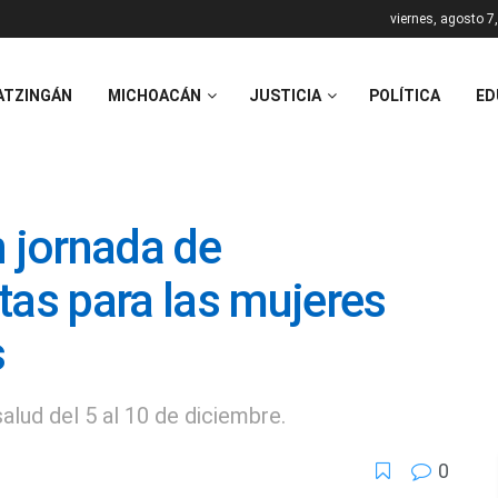
viernes, agosto 7
ATZINGÁN
MICHOACÁN
JUSTICIA
POLÍTICA
ED
n jornada de
tas para las mujeres
s
alud del 5 al 10 de diciembre.
0