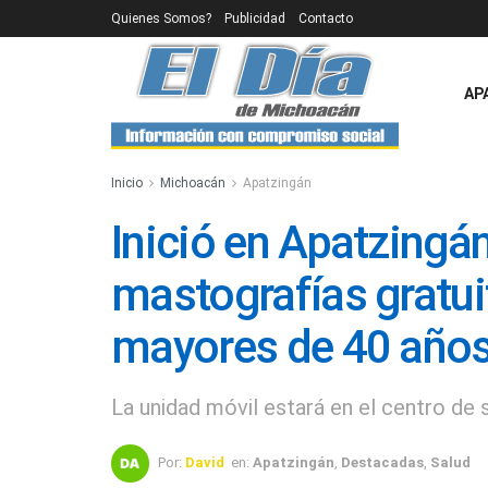
Quienes Somos?
Publicidad
Contacto
AP
Inicio
Michoacán
Apatzingán
Inició en Apatzingá
mastografías gratui
mayores de 40 año
La unidad móvil estará en el centro de s
Por:
David
en:
Apatzingán
,
Destacadas
,
Salud